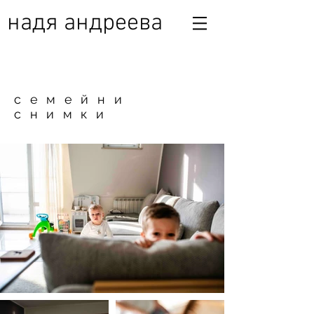
надя андреева
семейни
снимки