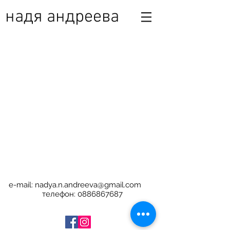
надя андреева
e-mail:
nadya.n.andreeva@gmail.com
телефон:
0886867687